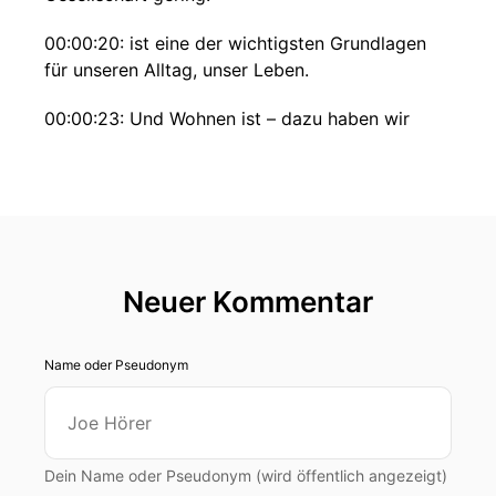
00:00:20: ist eine der wichtigsten Grundlagen
für unseren Alltag, unser Leben.
00:00:23: Und Wohnen ist – dazu haben wir
gerade die Soziologin Christine Hannemann
gehört – auch die Basis dafür, dass wir uns
gesellschaftlich einbringen können.
00:00:32: Darum wollen wir uns das Thema in
dieser Folge mal
Neuer Kommentar
00:00:34: anschauen.".
Name oder Pseudonym
00:00:49: Das war Rosbeta Heri von der
Initiative Deutsche Wohnen und Co.
00:00:53: Enteignen.
Dein Name oder Pseudonym (wird öffentlich angezeigt)
00:00:54: Die Initiative hat vor Vier-Einhalb