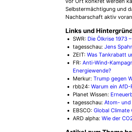
vor Ort konkret werden ka
Selbstermächtigung und da
Nachbarschaft aktiv voran
Links und Hintergrün
SWR:
Die Ölkrise 1973 
tagesschau:
Jens Spahn
ZEIT:
Was Tankrabatt u
FR:
Anti-Wind-Kampagne
Energiewende?
Merkur:
Trump gegen Wi
rbb24:
Warum ein AfD-P
Planet Wissen:
Erneuer
tagesschau:
Atom- und 
EBSCO:
Global Climate 
ARD alpha:
Wie der CO2