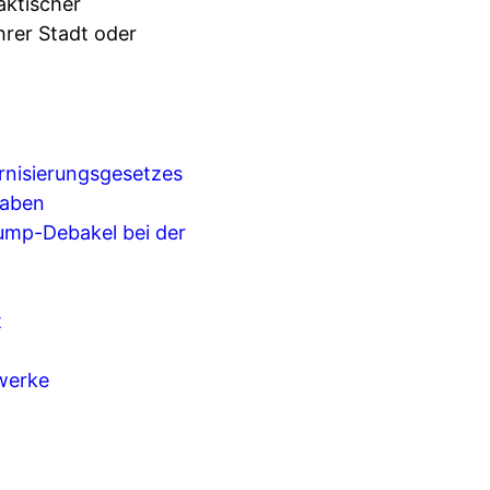
aktischer
hrer Stadt oder
nisierungsgesetzes
haben
rump-Debakel bei der
t
werke