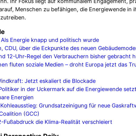
nn. Ihr Fokus liegt auf kommunalem Engagement, pr
rauf, Menschen zu befähigen, die Energiewende in i
zutreiben.
de
– Als Energie knapp und politisch wurde
, CDU, über die Eckpunkte des neuen Gebäudemoder
nd 12-Uhr-Regel den Verbrauchern bisher gebracht 
n fluten soziale Medien – droht Europa jetzt das T
ndkraft: Jetzt eskaliert die Blockade
olitiker in der Uckermark auf die Energiewende setz
bare Energien
Kohleausstieg: Grundsatzeinigung für neue Gaskraft
Coalition (GCC)
-Fußabdruck die Klima-Realität verschleiert