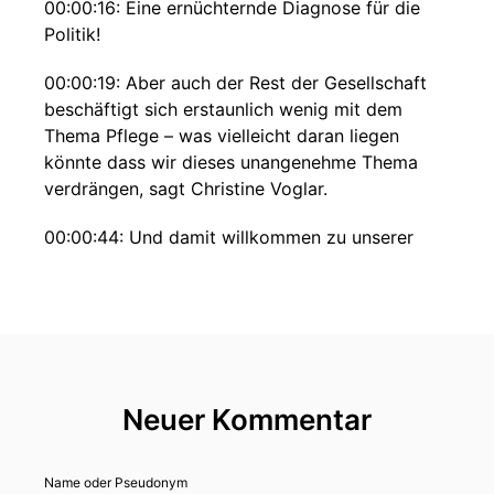
00:00:16: Eine ernüchternde Diagnose für die
Politik!
00:00:19: Aber auch der Rest der Gesellschaft
beschäftigt sich erstaunlich wenig mit dem
Thema Pflege – was vielleicht daran liegen
könnte dass wir dieses unangenehme Thema
verdrängen, sagt Christine Voglar.
00:00:44: Und damit willkommen zu unserer
neuen Folge Wind und Wurzeln.
00:00:55: Wir nehmen die Herausforderung an,
wir haben Bock darauf!
00:00:59: Also, schnappt euch ein kühles
Getränk?
Neuer Kommentar
00:01:01: Lasst uns über Pflege sprechen.
Name oder Pseudonym