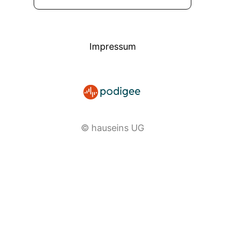
00:03:21: usw.,
00:03:21: die Tausende von Menschen für die
Gesundheitsversorgung beschäftigen.
Impressum
00:03:25: um hier Strukture ins Systeme zu
sichern ist das eine Fehlsteuerung, die als solche
gar nicht wahrgenommen wird.
00:03:33: Präsidentin des Deutschen Pflegerats.
© hauseins UG
00:03:35: zu seines also nicht Christine Voglas
Hauptberuf.
00:03:38: Deswegen ist sie auch noch
Geschäftsführerin des Berliner Bildungskampus
für Gesundheitsberufe in Berlin, wo Menschen
sich zur Pflegefachfrau oder Pflegefachmann als
Logopädin, Psychotherapeutin, anästhetischer
Assistentin und vieles mehr ausbilden lassen