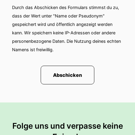
wir von DER Pflege
Durch das Abschicken des Formulars stimmst du zu,
00:01:52: sprechen?!
dass der Wert unter "Name oder Pseudonym"
gespeichert wird und öffentlich angezeigt werden
00:01:53: Im Lexikon von DocCheck steht alle
kann. Wir speichern keine IP-Adressen oder andere
unterstützenden Maßnahmen, die der Erhaltung
personenbezogene Daten. Die Nutzung deines echten
wiederherstellung oder Anpassung von
physischen, psychischen und sozialen
Namens ist freiwillig.
Funktionen und Aktivitäten des Lebens dienen.
00:02:07: Das klingt ein bisschen abstrakt und
Abschicken
vor allem nach einem riesengroßen Feld.
00:02:13: Und genau das ist Pflege auch, ein
großes Feld!
00:02:17: Das macht es gar nicht so einfach
über Pflege zu sprechen weil man eigentlich
Folge uns und verpasse keine
immer differenzieren müsste.